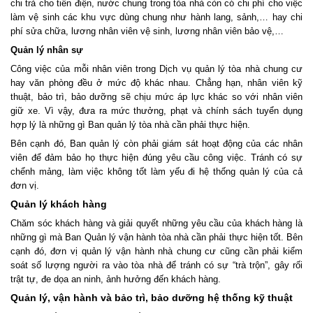
chi trả cho tiền điện, nước chung trong tòa nhà còn có chi phí cho việc
làm vệ sinh các khu vực dùng chung như hành lang, sảnh,… hay chi
phí sửa chữa, lương nhân viên vệ sinh, lương nhân viên bảo vệ,…
Quản lý nhân sự
Công việc của mỗi nhân viên trong Dịch vụ quản lý tòa nhà chung cư
hay văn phòng đều ở mức độ khác nhau. Chẳng hạn, nhân viên kỹ
thuật, bảo trì, bảo dưỡng sẽ chịu mức áp lực khác so với nhân viên
giữ xe. Vì vậy, đưa ra mức thưởng, phạt và chính sách tuyển dụng
hợp lý là những gì Ban quản lý tòa nhà cần phải thực hiện.
Bên cạnh đó, Ban quản lý còn phải giám sát hoạt động của các nhân
viên để đảm bảo họ thực hiện đúng yêu cầu công việc. Tránh có sự
chểnh mảng, làm việc không tốt làm yếu đi hệ thống quản lý của cả
đơn vị.
Quản lý khách hàng
Chăm sóc khách hàng và giải quyết những yêu cầu của khách hàng là
những gì mà Ban Quản lý vận hành tòa nhà cần phải thực hiện tốt. Bên
cạnh đó, đơn vị quản lý vận hành nhà chung cư cũng cần phải kiểm
soát số lượng người ra vào tòa nhà để tránh có sự “trà trộn”, gây rối
trật tự, đe dọa an ninh, ảnh hưởng đến khách hàng.
Quản lý, vận hành và bảo trì, bảo dưỡng hệ thống kỹ thuật