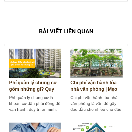
BÀI VIẾT LIÊN QUAN
Phí quản lý chung cư
Chi phí vận hành tòa
gồm những gì? Quy
nhà văn phòng | Mẹo
định và cách tính 2026
tối ưu chi phí hiệu…
Phí quản lý chung cư là
Chi phí vận hành tòa nhà
khoản cư dân phải đóng để
văn phòng là vấn đề gây
vận hành, duy trì an ninh,
đau đầu cho nhiều chủ đầu
vệ sinh…
tư và…