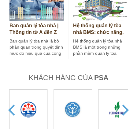
Ban quản lý tòa nhà |
Hệ thống quản lý tòa
Thông tin từ A đến Z
nhà BMS: chức năng,
bạn cần biết
cấu trúc và ứng dụng
Ban quản lý tòa nhà là bộ
Hệ thống quản lý tòa nhà
phận quan trọng quyết định
BMS là một trong những
mức độ hiệu quả của công
phần mềm quản lý tòa
việc vận…
nhà được các chủ đầu…
KHÁCH HÀNG CỦA
PSA