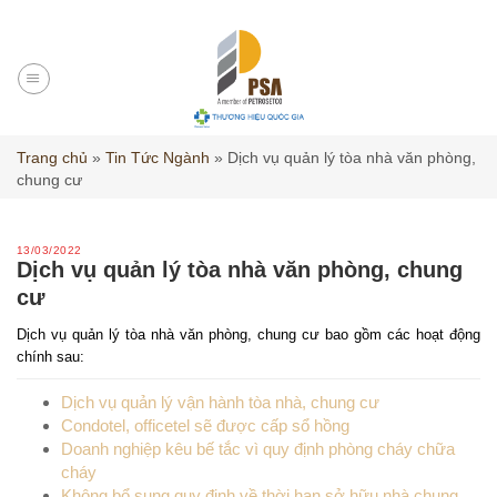
Skip
to
content
Trang chủ
»
Tin Tức Ngành
»
Dịch vụ quản lý tòa nhà văn phòng,
chung cư
13/03/2022
Dịch vụ quản lý tòa nhà văn phòng, chung
cư
Dịch vụ quản lý tòa nhà văn phòng, chung cư bao gồm các hoạt động
chính sau:
Dịch vụ quản lý vận hành tòa nhà, chung cư
Condotel, officetel sẽ được cấp sổ hồng
Doanh nghiệp kêu bế tắc vì quy định phòng cháy chữa
cháy
Không bổ sung quy định về thời hạn sở hữu nhà chung