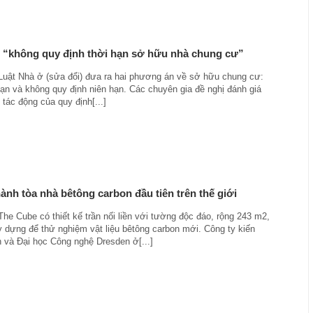
 “không quy định thời hạn sở hữu nhà chung cư”
Luật Nhà ở (sửa đổi) đưa ra hai phương án về sở hữu chung cư:
hạn và không quy định niên hạn. Các chuyên gia đề nghị đánh giá
 tác động của quy định[...]
ành tòa nhà bêtông carbon đầu tiên trên thế giới
he Cube có thiết kế trần nối liền với tường độc đáo, rộng 243 m2,
 dựng để thử nghiệm vật liệu bêtông carbon mới. Công ty kiến
n và Đại học Công nghệ Dresden ở[...]