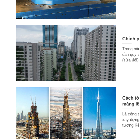
Chính p
Trong bả
cần quy 
(sửa đổi)
Cách tò
măng lê
Là công t
xây dựng
tượng Kể 