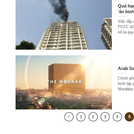
Quá hạn
‘án binh
Việc lắp 
PCCC &CN
nổ là quy
Arab Sa
Chính ph
hình lập
Murabba ở
1
2
3
4
5