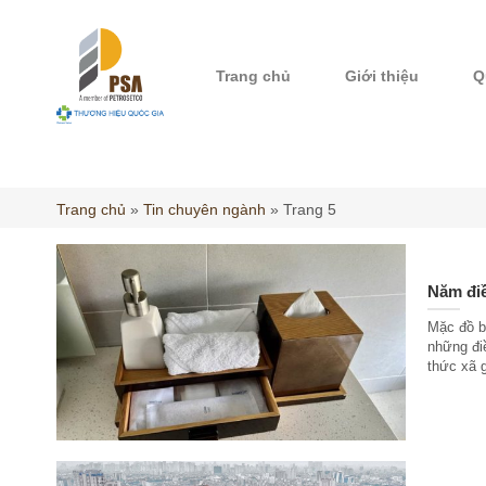
Skip
to
content
Trang chủ
Giới thiệu
Q
Trang chủ
»
Tin chuyên ngành
»
Trang 5
Năm điề
Mặc đồ b
những đi
thức xã g