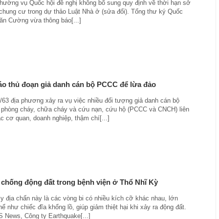
hường vụ Quốc hội đề nghị không bổ sung quy định về thời hạn sở
chung cư trong dự thảo Luật Nhà ở (sửa đổi). Tổng thư ký Quốc
Văn Cường vừa thông báo[...]
o thủ đoạn giả danh cán bộ PCCC để lừa đảo
2/63 địa phương xảy ra vụ việc nhiều đối tượng giả danh cán bộ
 phòng cháy, chữa cháy và cứu nạn, cứu hộ (PCCC và CNCH) liên
c cơ quan, doanh nghiệp, thậm chí[...]
ị chống động đất trong bệnh viện ở Thổ Nhĩ Kỳ
y địa chấn này là các vòng bi có nhiều kích cỡ khác nhau, lớn
hể như chiếc đĩa khổng lồ, giúp giảm thiệt hại khi xảy ra động đất.
 News, Công ty Earthquake[...]