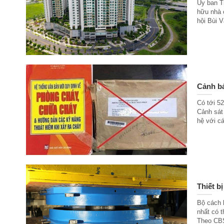
Ủy ban T
hữu nhà 
hội Bùi 
Cảnh bá
Có tới 5
Cảnh sát
hệ với cá
Thiết b
Bộ cách l
nhất có t
Theo CBS