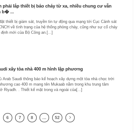
 phải lắp thiết bị báo cháy từ xa, nhiều chung cư vẫn
 b� ...
đặt thiết bị giám sát, truyền tin tự động qua mạng tới Cục Cảnh sát
CH về tình trạng của hệ thống phòng cháy, cũng như sự cố cháy
 định mới của Bộ Công an.[...]
udi xây tòa nhà 400 m hình lập phương
ủ Arab Saudi thông báo kế hoạch xây dựng một tòa nhà chọc trời
 phương cao 400 m mang tên Mukaab nằm trong khu trung tâm
 Riyadh. . Thiết kế mặt trong và ngoài của[...]
6
7
8
…
52