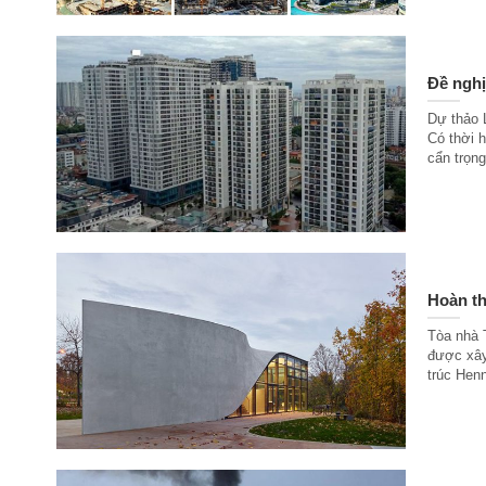
Đề nghị
Dự thảo 
Có thời 
cẩn trọng
Hoàn th
Tòa nhà T
được xây
trúc Hen