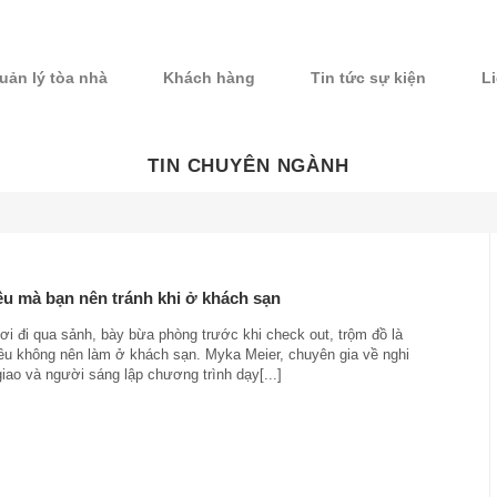
uản lý tòa nhà
Khách hàng
Tin tức sự kiện
L
TIN CHUYÊN NGÀNH
u mà bạn nên tránh khi ở khách sạn
ơi đi qua sảnh, bày bừa phòng trước khi check out, trộm đồ là
ều không nên làm ở khách sạn. Myka Meier, chuyên gia về nghi
iao và người sáng lập chương trình dạy[...]