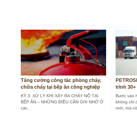
Tăng cường công tác phòng cháy,
PETROSE
chữa cháy tại bếp ăn công nghiệp
trình 30+
(Kỳ 3)
KỲ 3: XỬ LÝ KHI XẢY RA CHÁY NỔ TẠI
Bước vào 
BẾP ĂN – NHỮNG ĐIỀU CẦN GHI NHỚ Ở
không chỉ 
các…
mới, mà c