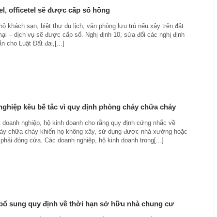
l, officetel sẽ được cấp sổ hồng
ộ khách sạn, biệt thự du lịch, văn phòng lưu trú nếu xây trên đất
ại – dịch vụ sẽ được cấp sổ. Nghị định 10, sửa đổi các nghị định
 cho Luật Đất đai,[...]
ghiệp kêu bế tắc vì quy định phòng cháy chữa cháy
t doanh nghiệp, hộ kinh doanh cho rằng quy định cứng nhắc về
áy chữa cháy khiến họ không xây, sử dụng được nhà xưởng hoặc
phải đóng cửa. Các doanh nghiệp, hộ kinh doanh trong[...]
ổ sung quy định về thời hạn sở hữu nhà chung cư