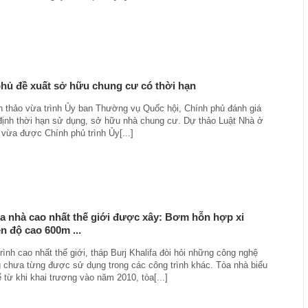
hủ đề xuất sở hữu chung cư có thời hạn
n thảo vừa trình Ủy ban Thường vụ Quốc hội, Chính phủ đánh giá
định thời hạn sử dụng, sở hữu nhà chung cư. Dự thảo Luật Nhà ở
 vừa được Chính phủ trình Ủy[...]
a nhà cao nhất thế giới được xây: Bơm hỗn hợp xi
n độ cao 600m ...
rình cao nhất thế giới, tháp Burj Khalifa đòi hỏi những công nghệ
 chưa từng được sử dụng trong các công trình khác. Tòa nhà biểu
từ khi khai trương vào năm 2010, tòa[...]