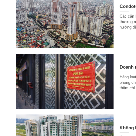
Condote
Các căn h
thương m
hướng dẫn
Doanh n
Hàng loạ
phòng ch
thậm chí 
Không b