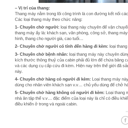
– Vị trí của thang:
Thang máy nằm trong lõi công trình là con đường kết nối c
Các loại thang máy theo chức năng:
1- Chuyên chở người:
loại thang này chuyên để vận chuyển
thang máy ấy là: khách sạn, văn phòng, công sở, thang máy 
hình, thang cho người già, cao tuổi…
2- Chuyên chở người có tính đến hàng đi kèm:
loại thang
3- Chuyên chở bệnh nhân:
loại thang máy này chuyên dùn
kích thước thông thuỷ của cabin phải đủ lớn để chứa băng 
và các dụng cụ cấp cứu đi kèm. Hiện nay trên thế giới đã sản
này.
4- Chuyên chở hàng có người đi kèm:
Loại thang máy này
dùng cho nhân viên khách sạn v.v… chủ yếu dùng để chở h
5- Chuyên chở hàng không có người đi kèm:
Loại thang m
nhà ăn tập thể v.v… đặc điểm của loại này là chỉ có điều khi
điều khiển ở trong và ngoài cabin.