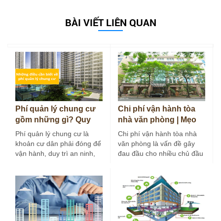
BÀI VIẾT LIÊN QUAN
Phí quản lý chung cư
Chi phí vận hành tòa
gồm những gì? Quy
nhà văn phòng | Mẹo
định và cách tính 2026
tối ưu chi phí hiệu…
Phí quản lý chung cư là
Chi phí vận hành tòa nhà
khoản cư dân phải đóng để
văn phòng là vấn đề gây
vận hành, duy trì an ninh,
đau đầu cho nhiều chủ đầu
vệ sinh…
tư và…