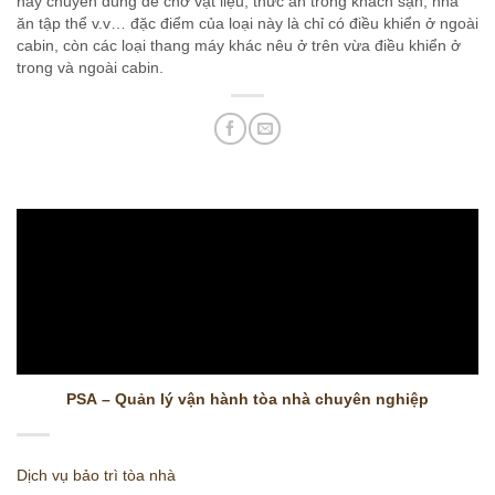
này chuyên dùng để chở vật liệu, thức ăn trong khách sạn, nhà
ăn tập thể v.v… đặc điểm của loại này là chỉ có điều khiển ở ngoài
cabin, còn các loại thang máy khác nêu ở trên vừa điều khiển ở
trong và ngoài cabin.
PSA – Quản lý vận hành tòa nhà chuyên nghiệp
Dịch vụ bảo trì tòa nhà