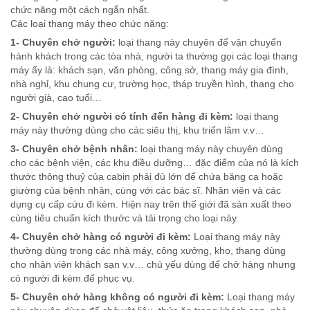
chức năng một cách ngắn nhất.
Các loại thang máy theo chức năng:
1- Chuyên chở người:
loại thang này chuyên để vận chuyển
hành khách trong các tòa nhà, người ta thường gọi các loại thang
máy ấy là: khách sạn, văn phòng, công sở, thang máy gia đình,
nhà nghỉ, khu chung cư, trường học, tháp truyền hình, thang cho
người già, cao tuổi…
2- Chuyên chở người có tính đến hàng đi kèm:
loại thang
máy này thường dùng cho các siêu thị, khu triển lãm v.v…
3- Chuyên chở bệnh nhân:
loại thang máy này chuyên dùng
cho các bệnh viện, các khu điều dưỡng… đặc điểm của nó là kích
thước thông thuỷ của cabin phải đủ lớn để chứa băng ca hoặc
giường của bệnh nhân, cùng với các bác sĩ. Nhân viên và các
dụng cụ cấp cứu đi kèm. Hiện nay trên thế giới đã sản xuất theo
cùng tiêu chuẩn kích thước và tải trọng cho loại này.
4- Chuyên chở hàng có người đi kèm:
Loại thang máy này
thường dùng trong các nhà máy, công xưởng, kho, thang dùng
cho nhân viên khách sạn v.v… chủ yếu dùng để chở hàng nhưng
có người đi kèm để phục vụ.
5- Chuyên chở hàng không có người đi kèm:
Loại thang máy