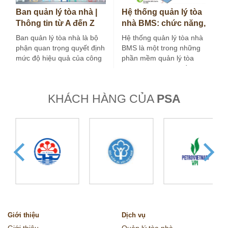
Ban quản lý tòa nhà |
Hệ thống quản lý tòa
Thông tin từ A đến Z
nhà BMS: chức năng,
bạn cần biết
cấu trúc và ứng dụng
Ban quản lý tòa nhà là bộ
Hệ thống quản lý tòa nhà
phận quan trọng quyết định
BMS là một trong những
mức độ hiệu quả của công
phần mềm quản lý tòa
việc vận…
nhà được các chủ đầu…
KHÁCH HÀNG CỦA
PSA
Giới thiệu
Dịch vụ
Giới thiệu
Quản lý tòa nhà